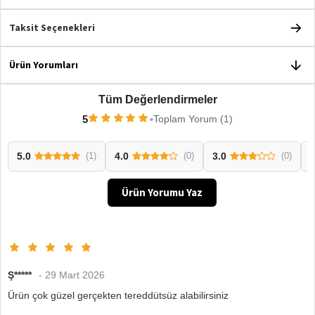
Taksit Seçenekleri
Ürün Yorumları
Tüm Değerlendirmeler
5
•
Toplam Yorum (1)
5.0
4.0
3.0
2
(1)
(0)
(0)
Ürün Yorumu Yaz
Ş*****
- 29 Mart 2026
Ürün çok güzel gerçekten tereddütsüz alabilirsiniz